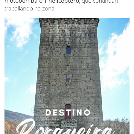
motobomba
e
1 helicóptero
, que continúan
traballando na zona.