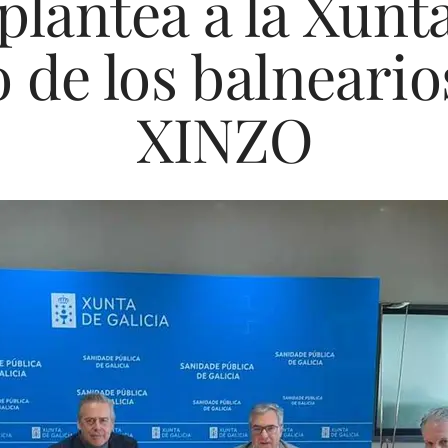
lantea a la Xunt
o de los balneari
XINZO