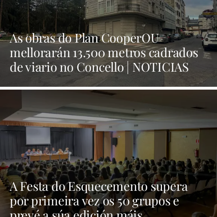
As obras do Plan CooperOU
mellorarán 13.500 metros cadrados
de viario no Concello | NOTICIAS
XINZO
A Festa do Esquecemento supera
por primeira vez os 50 grupos e
prevé a súa edición máis