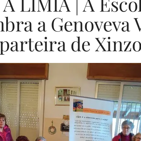
A LIMIA | A Escol
bra a Genoveva 
"parteira de Xinzo