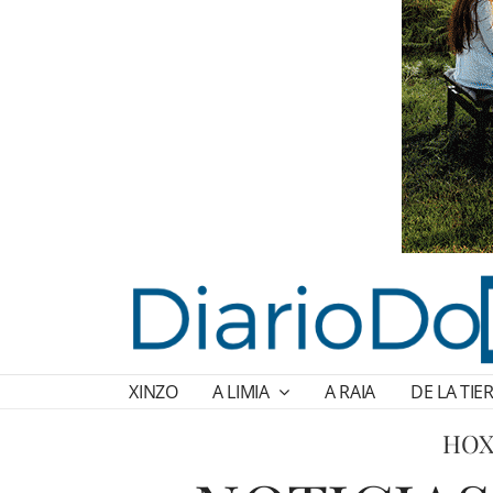
XINZO
A LIMIA
A RAIA
DE LA TIE
HOX