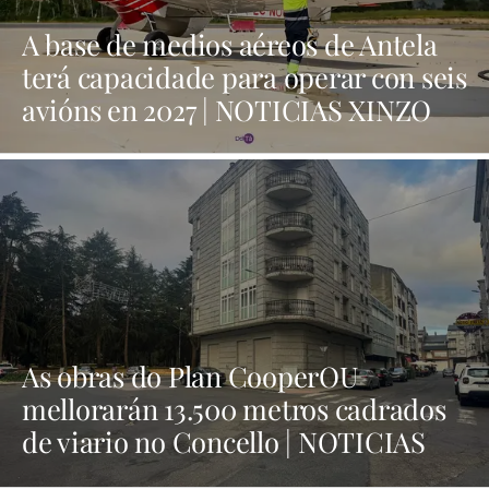
A base de medios aéreos de Antela
terá capacidade para operar con seis
avións en 2027 | NOTICIAS XINZO
As obras do Plan CooperOU
mellorarán 13.500 metros cadrados
de viario no Concello | NOTICIAS
XINZO