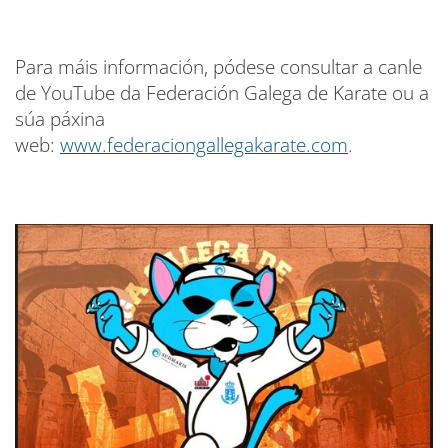
Para máis información, pódese consultar a canle
de YouTube da Federación Galega de Karate ou a
súa páxina
web:
www.federaciongallegakarate.com
.