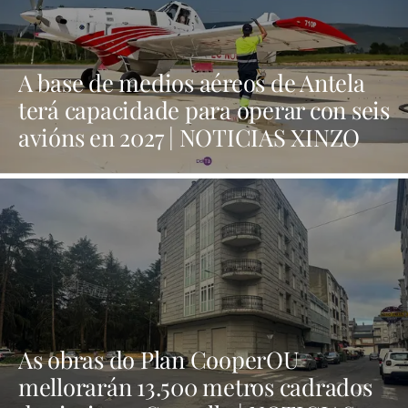
A base de medios aéreos de Antela
terá capacidade para operar con seis
avións en 2027 | NOTICIAS XINZO
As obras do Plan CooperOU
mellorarán 13.500 metros cadrados