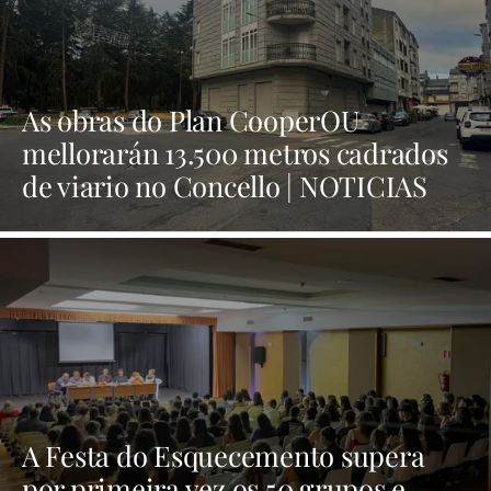
As obras do Plan CooperOU
mellorarán 13.500 metros cadrados
de viario no Concello | NOTICIAS
XINZO
A Festa do Esquecemento supera
por primeira vez os 50 grupos e