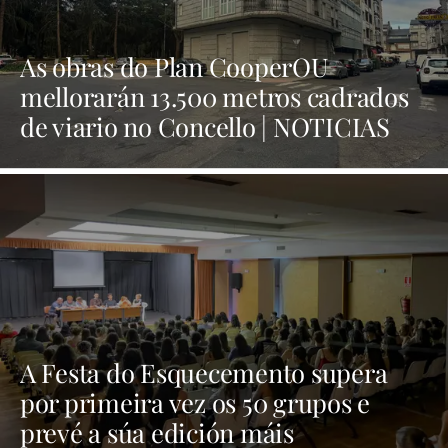
As obras do Plan CooperOU
mellorarán 13.500 metros cadrados
de viario no Concello | NOTICIAS
XINZO
A Festa do Esquecemento supera
por primeira vez os 50 grupos e
prevé a súa edición máis