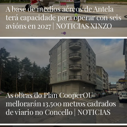
A base de medios aéreos de Antela
terá capacidade para operar con seis
avións en 2027 | NOTICIAS XINZO
As obras do Plan CooperOU
mellorarán 13.500 metros cadrados
de viario no Concello | NOTICIAS
XINZO