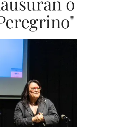
lausuran o
Peregrino"