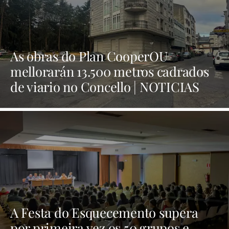
As obras do Plan CooperOU
mellorarán 13.500 metros cadrados
de viario no Concello | NOTICIAS
XINZO
A Festa do Esquecemento supera
por primeira vez os 50 grupos e