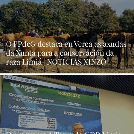
O PPdeG destaca en Verea as axudas
da Xunta para a conservación da
raza Limiá | NOTICIAS XINZO