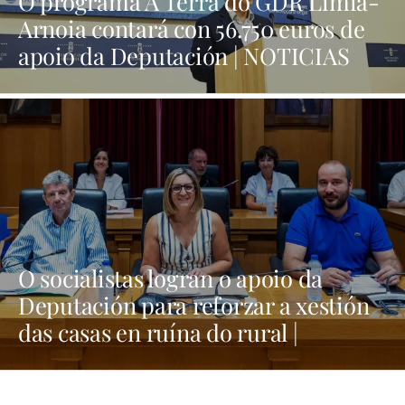
O programa A Terra do GDR Limia-
Arnoia contará con 56.750 euros de
apoio da Deputación | NOTICIAS
XINZO
O socialistas logran o apoio da
Deputación para reforzar a xestión
das casas en ruína do rural |
NOTICIAS XINZO