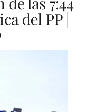
 de las 7:44
ica del PP |
O