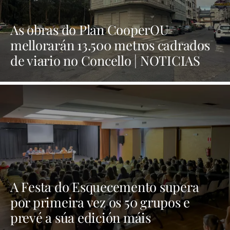
As obras do Plan CooperOU
mellorarán 13.500 metros cadrados
de viario no Concello | NOTICIAS
XINZO
A Festa do Esquecemento supera
por primeira vez os 50 grupos e
prevé a súa edición máis