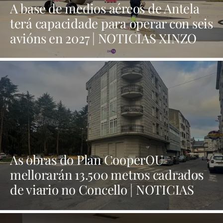
A base de medios aéreos de Antela
terá capacidade para operar con seis
avións en 2027 | NOTICIAS XINZO
As obras do Plan CooperOU
mellorarán 13.500 metros cadrados
de viario no Concello | NOTICIAS
XINZO