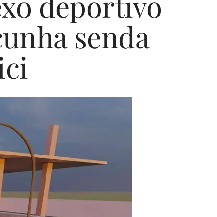
xo deportivo
 cunha senda
ici