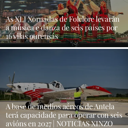
As XLI Xornadas de Folclore levarán
a música e danza de seis países por
16 vilas ourensás
A base de medios aéreos de Antela
terá capacidade para operar con seis
avións en 2027 | NOTICIAS XINZO