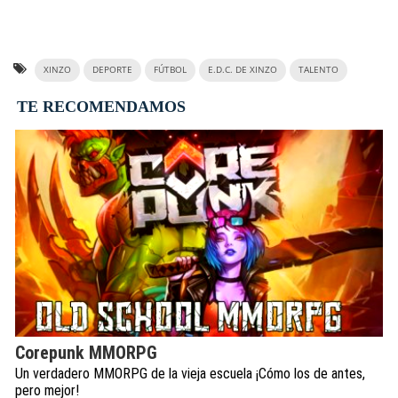
XINZO
DEPORTE
FÚTBOL
E.D.C. DE XINZO
TALENTO
TE RECOMENDAMOS
Corepunk MMORPG
Un verdadero MMORPG de la vieja escuela ¡Cómo los de antes,
pero mejor!