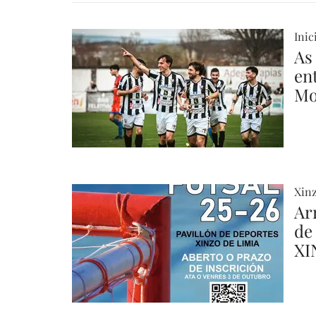
Inic
As
en
Mo
Xinz
Ar
de
XI