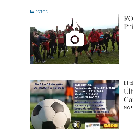
FOTOS
FO
Pr
El p
Últ
Ca
NOE