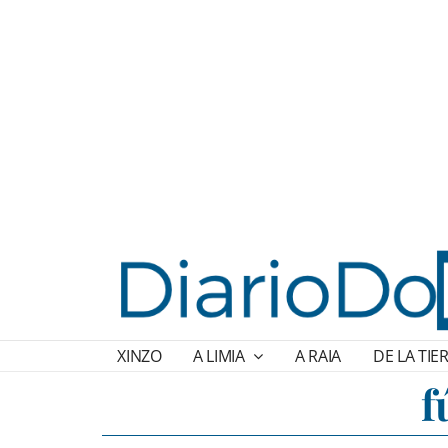
XINZO
A LIMIA
A RAIA
DE LA TIE
f