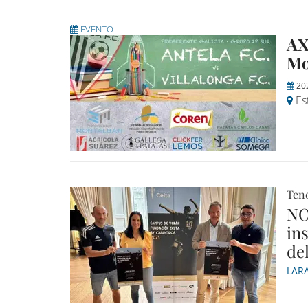
EVENTO
AX
Mo
20
Est
Tend
NO
in
de
LAR