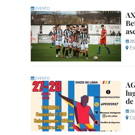
EVENTO
AX
Be
as
20
Est
EVENTO
AG
lu
de
20
Co