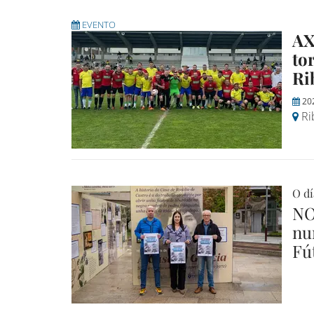
EVENTO
AX
to
Ri
20
Ri
O dí
NO
nu
Fú