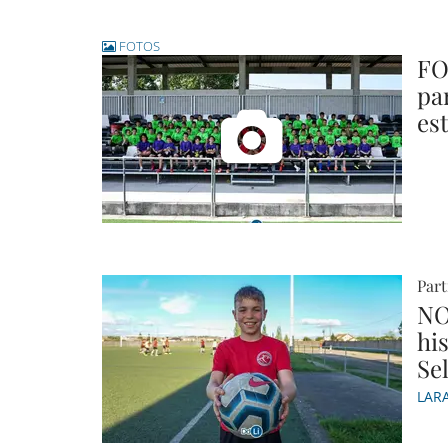
FOTOS
FO
pa
est
Part
NO
hi
Se
LAR