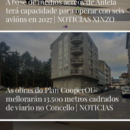
A base de medios aéreos de Antela
terá capacidade para operar con seis
avións en 2027 | NOTICIAS XINZO
As obras do Plan CooperOU
mellorarán 13.500 metros cadrados
de viario no Concello | NOTICIAS
XINZO