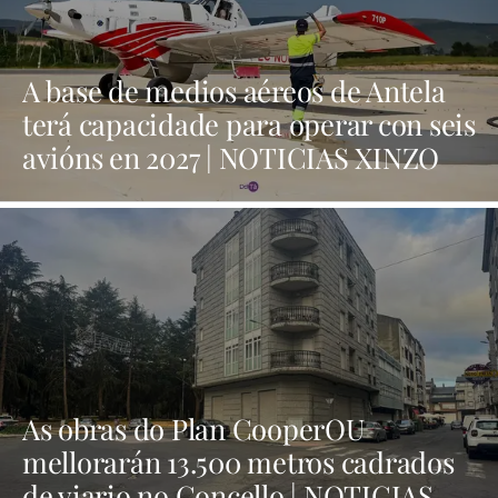
A base de medios aéreos de Antela
terá capacidade para operar con seis
avións en 2027 | NOTICIAS XINZO
As obras do Plan CooperOU
mellorarán 13.500 metros cadrados
de viario no Concello | NOTICIAS