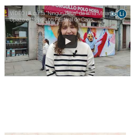
VÍDEO | A curta "Ningún deus" da limiá Mirian
Opazo estréase no Festival de Cans