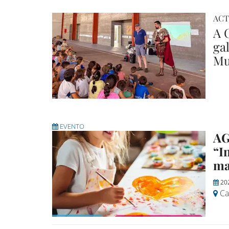
ACT
A 
ga
Mu
EVENTO
AG
“I
mar
20
Cas