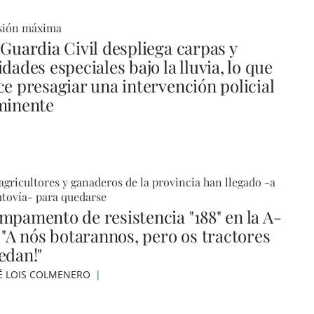
sión máxima
 Guardia Civil despliega carpas y
dades especiales bajo la lluvia, lo que
ce presagiar una intervención policial
minente
agricultores y ganaderos de la provincia han llegado -a
utovía- para quedarse
mpamento de resistencia "188" en la A-
: "A nós botarannos, pero os tractores
edan!"
É LOIS COLMENERO