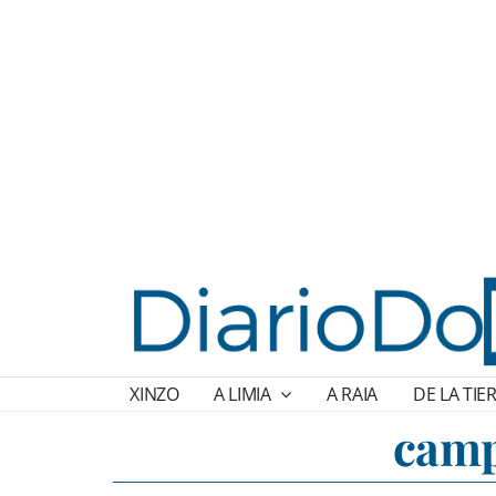
XINZO
A LIMIA
A RAIA
DE LA TIE
cam