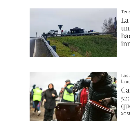
Ten
La
uni
ha
in
Los 
la a
Ca
52
qu
XOS