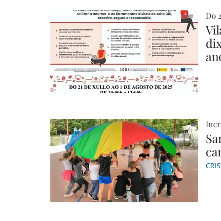
Do 2
Vi
di
an
Incr
Sa
ca
CRI