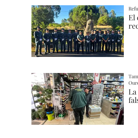
Refu
El 
re
Tam
Oure
La
fa