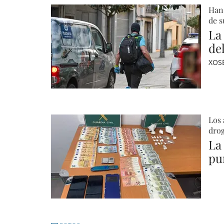
Han 
de 
La 
de
XOS
Los 
dro
La
pu