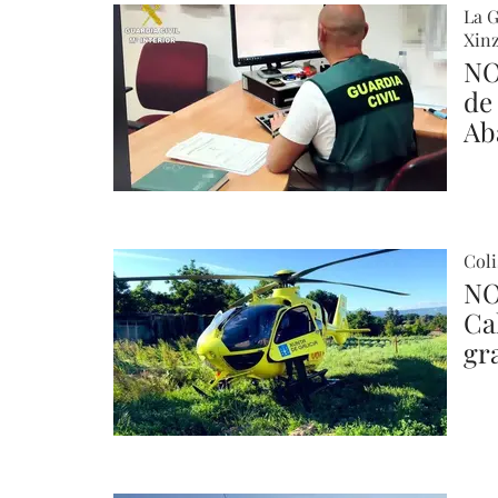
La G
Xinz
NO
de
Ab
Coli
NO
Ca
gr