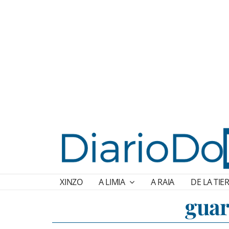
XINZO
A LIMIA
A RAIA
DE LA TIE
guar