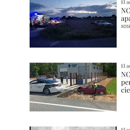
El a
NO
ap
XOS
El a
NO
pe
ci
El a