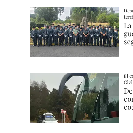
Desa
terr
La
gu
se
El c
Civi
De
co
co