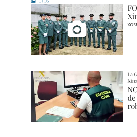
FOTOS
FO
Xi
XOS
La G
Xinz
NO
de
ro