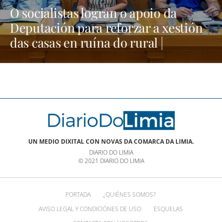
O socialistas logran o apoio da
Deputación para reforzar a xestión
das casas en ruína do rural |
NOTICIAS XINZO
UN MEDIO DIXITAL CON NOVAS DA COMARCA DA LIMIA.
DIARIO DO LIMIA
© 2021 DIARIO DO LIMIA
PORTADA
¿QUIÉNES SOMOS?
AVISO LEGAL Y CONDICIÓNES DE USO
ESQUELAS