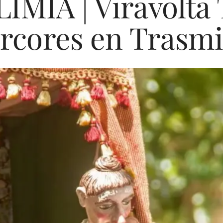
MIA | Viravolta T
rcores en Trasmi