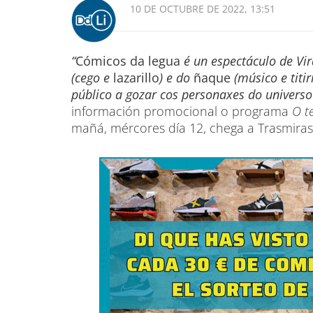
10 DE OCTUBRE DE 2022, 13:51
“
Cómicos da legua
é un espectáculo de Vir
(cego e
lazarillo
) e do
ñaque
(músico e titi
público a gozar cos personaxes do universo 
información promocional o programa
O t
mañá, mércores día 12, chega a Trasmiras: