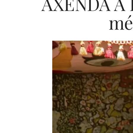
AXENDA A LI
mé