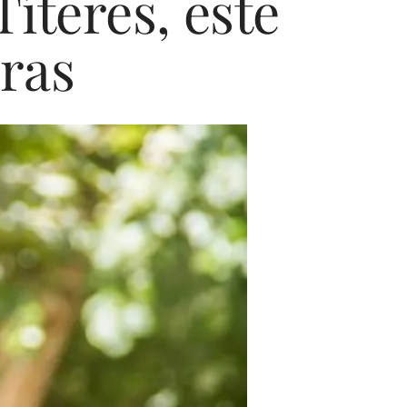
íteres, este
ras