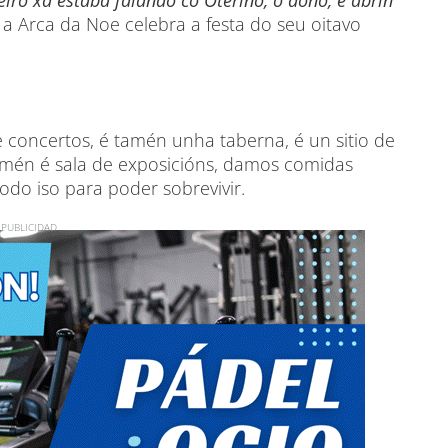
eiro xa estaba falando co Oterino, o dono, e abrín
 Arca da Noe celebra a festa do seu oitavo
 concertos, é tamén unha taberna, é un sitio de
tamén é sala de exposicións, damos comidas
odo iso para poder sobrevivir.