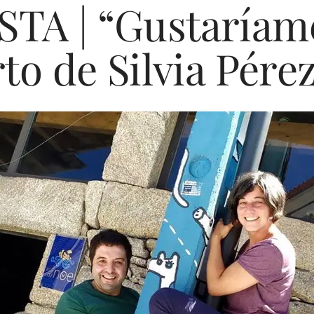
TA | “Gustaríame
to de Silvia Pére