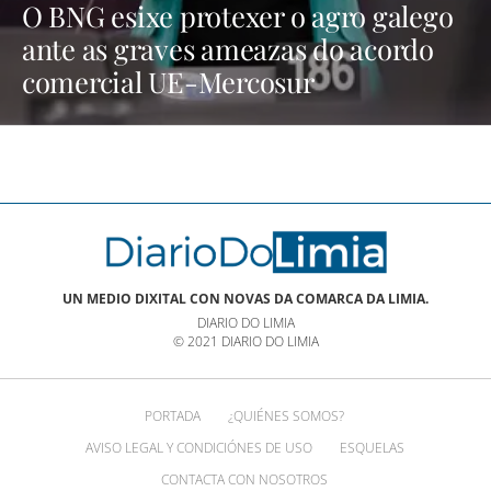
O BNG esixe protexer o agro galego
ante as graves ameazas do acordo
comercial UE-Mercosur
UN MEDIO DIXITAL CON NOVAS DA COMARCA DA LIMIA.
DIARIO DO LIMIA
© 2021 DIARIO DO LIMIA
PORTADA
¿QUIÉNES SOMOS?
AVISO LEGAL Y CONDICIÓNES DE USO
ESQUELAS
CONTACTA CON NOSOTROS