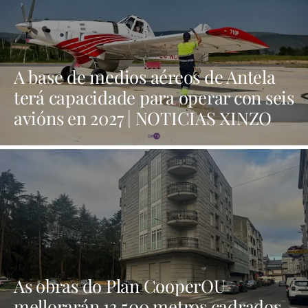
A base de medios aéreos de Antela
terá capacidade para operar con seis
avións en 2027 | NOTICIAS XINZO
As obras do Plan CooperOU
mellorarán 13.500 metros cadrados