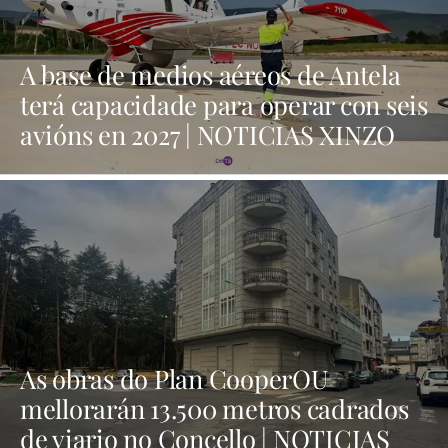
A base de medios aéreos de Antela
terá capacidade para operar con seis
avións en 2027 | NOTICIAS XINZO
As obras do Plan CooperOU
mellorarán 13.500 metros cadrados
de viario no Concello | NOTICIAS