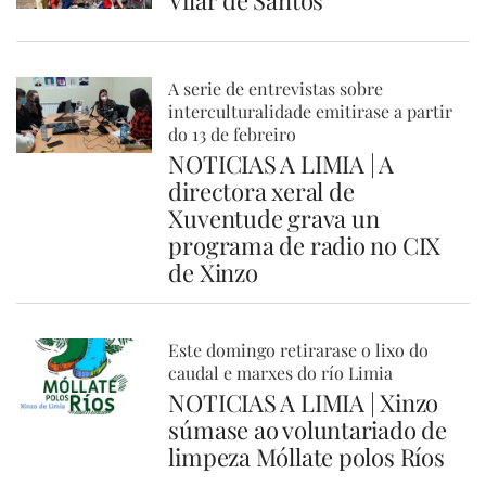
Vilar de Santos
A serie de entrevistas sobre
interculturalidade emitirase a partir
do 13 de febreiro
NOTICIAS A LIMIA | A
directora xeral de
Xuventude grava un
programa de radio no CIX
de Xinzo
Este domingo retirarase o lixo do
caudal e marxes do río Limia
NOTICIAS A LIMIA | Xinzo
súmase ao voluntariado de
limpeza Móllate polos Ríos