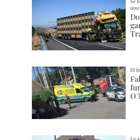
Se h
una 
Do
ga
Tr
El l
Fa
fu
O 
La a