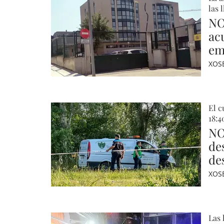
las 
NO
ac
em
XOS
El c
18:4
NO
des
de
XOS
Las 