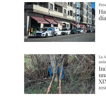
Pres
Hal
dí
La A
anim
In
un
XI
XOS