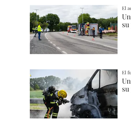
El a
Un 
su
El f
Un
su