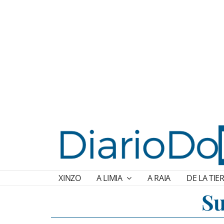
XINZO
A LIMIA
A RAIA
DE LA TIE
Su