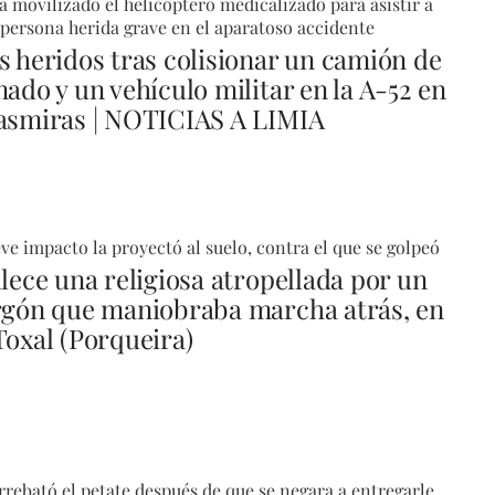
a movilizado el helicóptero medicalizado para asistir a
persona herida grave en el aparatoso accidente
s heridos tras colisionar un camión de
nado y un vehículo militar en la A-52 en
asmiras | NOTICIAS A LIMIA
eve impacto la proyectó al suelo, contra el que se golpeó
llece una religiosa atropellada por un
rgón que maniobraba marcha atrás, en
Toxal (Porqueira)
rrebató el petate después de que se negara a entregarle