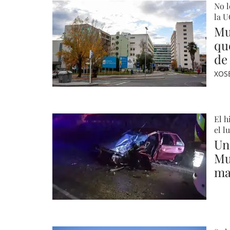
No l
la U
Mu
qu
de
XOS
El h
el l
Un
Mu
mar