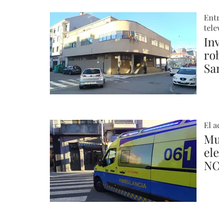
Entr
tele
In
ro
Sa
El a
Mu
el
NO