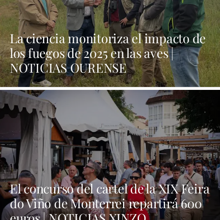
La ciencia monitoriza el impacto de
los fuegos de 2025 en las aves |
NOTICIAS OURENSE
El concurso del cartel de la XIX Feira
do Viño de Monterrei repartirá 600
euros | NOTICIAS XINZO