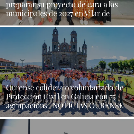
preparar su proyecto de cara a las
municipales de 2027 en Vilar de
Barrio | NOTICIAS XINZO
Ourense colidera o voluntariado de
Protección Civil en Galicia con 75
agrupacións | NOTICIAS OURENSE