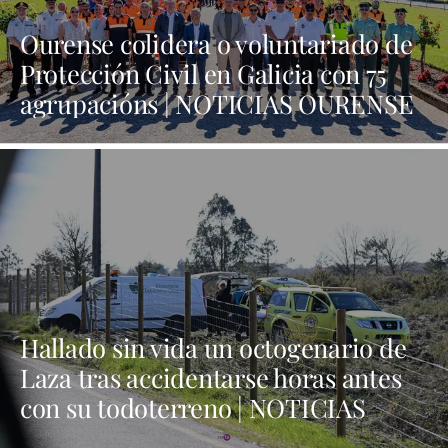
Ourense colidera o voluntariado de
Protección Civil en Galicia con 75
agrupacións | NOTICIAS OURENSE
Hallado sin vida un octogenario de
Laza tras accidentarse horas antes
con su todoterreno | NOTICIAS
VERÍN