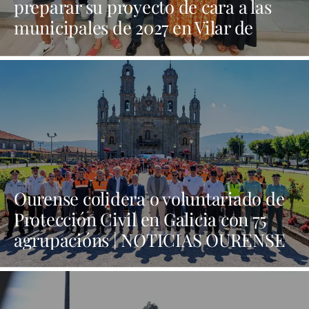
preparar su proyecto de cara a las
municipales de 2027 en Vilar de
Barrio | NOTICIAS XINZO
Ourense colidera o voluntariado de
Protección Civil en Galicia con 75
agrupacións | NOTICIAS OURENSE