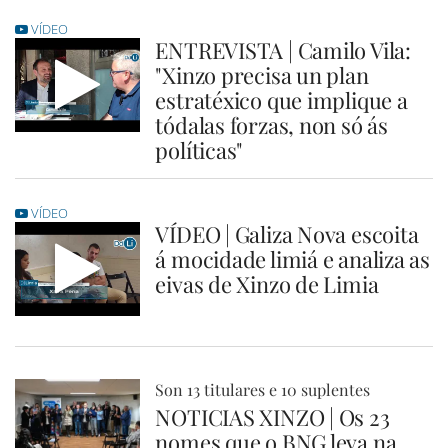
VÍDEO
ENTREVISTA | Camilo Vila:
"Xinzo precisa un plan
estratéxico que implique a
tódalas forzas, non só ás
políticas"
VÍDEO
VÍDEO | Galiza Nova escoita
á mocidade limiá e analiza as
eivas de Xinzo de Limia
Son 13 titulares e 10 suplentes
NOTICIAS XINZO | Os 23
nomes que o BNG leva na